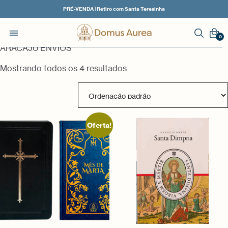
Início
/ Classes de entrega do produto / MATRIZ
PRÉ-VENDA | Retiro com Santa Teresinha
MATRIZ
0
ARACAJU ENVIOS
Mostrando todos os 4 resultados
Oferta!