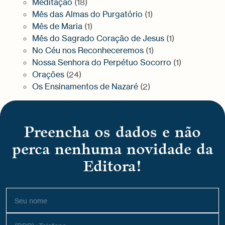
Meditação
(18)
Mês das Almas do Purgatório
(1)
Mês de Maria
(1)
Mês do Sagrado Coração de Jesus
(1)
No Céu nos Reconheceremos
(1)
Nossa Senhora do Perpétuo Socorro
(1)
Orações
(24)
Os Ensinamentos de Nazaré
(2)
Preencha os dados e não
perca nenhuma novidade da
Editora!