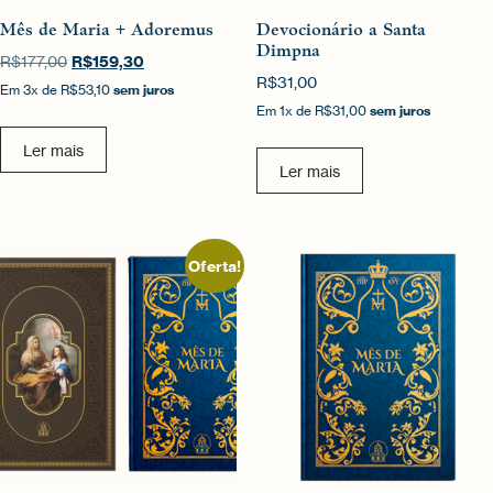
Mês de Maria + Adoremus
Devocionário a Santa
Dimpna
O
R$
159,30
O
R$
177,00
preço
preço
R$
31,00
Em
3x
de
R$53,10
sem juros
original
atual
Em
1x
de
R$31,00
sem juros
era:
é:
R$177,00.
R$159,30.
Ler mais
Ler mais
Oferta!