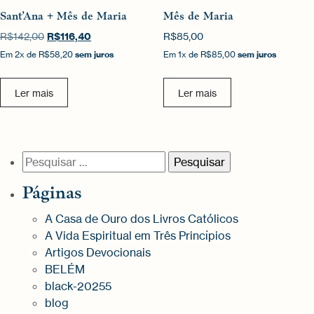
Sant’Ana + Mês de Maria
Mês de Maria
O
R$
116,40
O
R$
142,00
R$
85,00
preço
preço
Em
2x
de
R$58,20
sem juros
Em
1x
de
R$85,00
sem juros
original
atual
era:
é:
R$142,00.
R$116,40.
Ler mais
Ler mais
Pesquisar
por:
Páginas
A Casa de Ouro dos Livros Católicos
A Vida Espiritual em Três Princípios
Artigos Devocionais
BELÉM
black-20255
blog