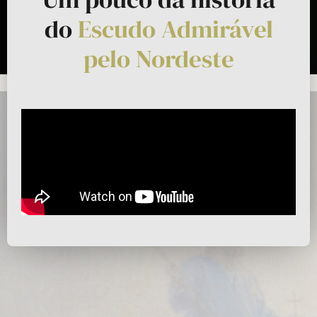
do
Escudo Admirável
pelo Nordeste