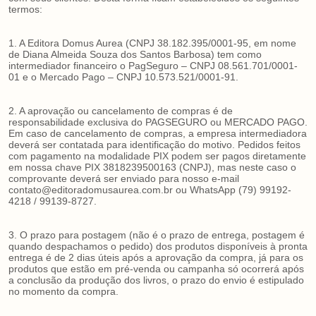
termos:
1. A Editora Domus Aurea (CNPJ 38.182.395/0001-95, em nome
de Diana Almeida Souza dos Santos Barbosa) tem como
intermediador financeiro o PagSeguro – CNPJ 08.561.701/0001-
01 e o Mercado Pago – CNPJ 10.573.521/0001-91.
2. A aprovação ou cancelamento de compras é de
responsabilidade exclusiva do PAGSEGURO ou MERCADO PAGO.
Em caso de cancelamento de compras, a empresa intermediadora
deverá ser contatada para identificação do motivo. Pedidos feitos
com pagamento na modalidade PIX podem ser pagos diretamente
em nossa chave PIX 3818239500163 (CNPJ), mas neste caso o
comprovante deverá ser enviado para nosso e-mail
contato@editoradomusaurea.com.br
ou WhatsApp (79) 99192-
4218 / 99139-8727.
3. O prazo para postagem (não é o prazo de entrega, postagem é
quando despachamos o pedido) dos produtos disponíveis à pronta
entrega é de 2 dias úteis após a aprovação da compra, já para os
produtos que estão em pré-venda ou campanha só ocorrerá após
a conclusão da produção dos livros, o prazo do envio é estipulado
no momento da compra.