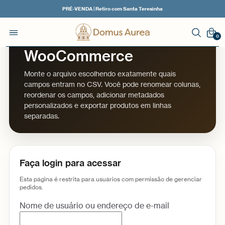
PRÉ-VENDA | Retiro com Santa Teresinha
Exportar pedidos do
0
WooCommerce
Monte o arquivo escolhendo exatamente quais
campos entram no CSV. Você pode renomear colunas,
reordenar os campos, adicionar metadados
personalizados e exportar produtos em linhas
separadas.
Faça login para acessar
Esta página é restrita para usuários com permissão de gerenciar
pedidos.
Nome de usuário ou endereço de e-mail