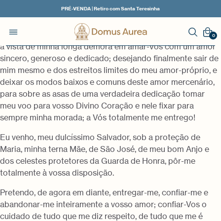
PRÉ-VENDA | Retiro com Santa Teresinha
Meu amabilíssimo e dulcíssimo Salvador, penetrado de dor
0
à vista de minha longa demora em amar-Vos com um amor
sincero, generoso e dedicado; desejando finalmente sair de
mim mesmo e dos estreitos limites do meu amor-próprio, e
deixar os modos baixos e comuns deste amor mercenário,
para sobre as asas de uma verdadeira dedicação tomar
meu voo para vosso Divino Coração e nele fixar para
sempre minha morada; a Vós totalmente me entrego!
Eu venho, meu dulcíssimo Salvador, sob a proteção de
Maria, minha terna Mãe, de São José, de meu bom Anjo e
dos celestes protetores da Guarda de Honra, pôr-me
totalmente à vossa disposição.
Pretendo, de agora em diante, entregar-me, confiar-me e
abandonar-me inteiramente a vosso amor; confiar-Vos o
cuidado de tudo que me diz respeito, de tudo que me é