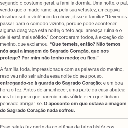
segundo o costume geral, a família dormia. Uma noite, o pai,
vendo que o madeirame, aí, pela sua vetustez, ameaçava
desabar sob a violência da chuva, disse à família: “Devemos
passar para o cômodo vizinho, porque pode acontecer
alguma desgraça esta noite; o teto aqui ameaça ruína e o
de lá está mais sólido.” Concordaram todos, à exceção do
menino, que exclamou:
“Que temeis, então? Não temos
nós aqui a imagem do Sagrado Coração, que nos
protege? Por mim não tenho medo; eu fico.”
A família toda, impressionada com as palavras do menino,
resolveu não sair ainda essa noite do seu pouso,
entregando-se à guarda do Sagrado Coração
; e em boa
hora o fez. Antes de amanhecer, uma parte da casa abateu;
mas foi aquela que parecia mais sólida e em que tinham
pensado abrigar-se.
O aposento em que estava a imagem
do Sagrado Coração nada sofreu.
Esse relato faz parte da coletânea de fatos históricos