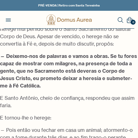
PRÉ-VENDA | Retiro com Santa Teresinha
Nas regiões de Toulouse, disputava Santo Antônio com um
0
herege mui pérfido sobre o Santo Sacramento do salutar
Corpo de Deus. Apesar de vencido, o herege não se
convertia à Fé e, depois de muito discutir, propôs:
— Deixemo-nos de palavras e vamos a obras. Se tu fores
capaz de mostrar com milagres, na presença de toda a
gente, que no Sacramento está deveras o Corpo de
Jesus Cristo, eu prometo deixar a heresia e submeter-
me à Fé Católica.
E Santo Antônio, cheio de confiança, respondeu que assim
faria.
E tornou-lhe o herege:
— Pois então vou fechar em casa um animal; atormento-o
com a fome durante três dias, e ao fim trago-o perante