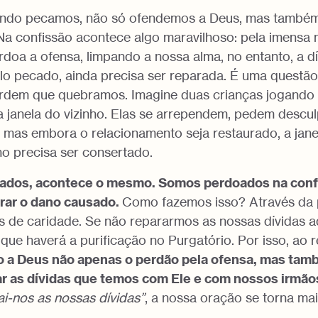
ando pecamos, não só ofendemos a Deus, mas també
. Na confissão acontece algo maravilhoso: pela imensa 
doa a ofensa, limpando a nossa alma, no entanto, a dí
o pecado, ainda precisa ser reparada. É uma questão 
rdem que quebramos. Imagine duas crianças jogando
 janela do vizinho. Elas se arrependem, pedem descu
 mas embora o relacionamento seja restaurado, a jane
o precisa ser consertado.
ados, acontece o mesmo. Somos perdoados na conf
rar o dano causado.
Como fazemos isso? Através da p
 de caridade. Se não repararmos as nossas dívidas aq
 que haverá a purificação no Purgatório. Por isso, ao 
 a Deus não apenas o perdão pela ofensa, mas tamb
ar as dívidas que temos com Ele e com nossos irmão
i-nos as nossas dívidas”
, a nossa oração se torna ma