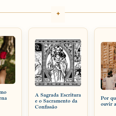
smo
A Sagrada Escritura
ena
Por q
e o Sacramento da
ouvir 
Confissão