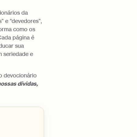
ionários da
” e “devedores”,
 forma como os
Cada página é
ducar sua
om seriedade e
o devocionário
nossas dívidas,