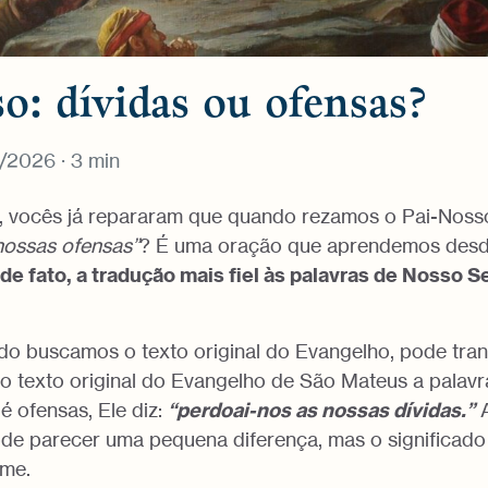
o: dívidas ou ofensas?
1/2026 · 3 min
s, vocês já repararam que quando rezamos o Pai-Noss
nossas ofensas”
? É uma oração que aprendemos des
 de fato, a tradução mais fiel às palavras de Nosso 
do buscamos o texto original do Evangelho, pode tra
o texto original do Evangelho de São Mateus a palavra
é ofensas, Ele diz:
“perdoai-nos as nossas dívidas.”
A
Pode parecer uma pequena diferença, mas o significado
rme.