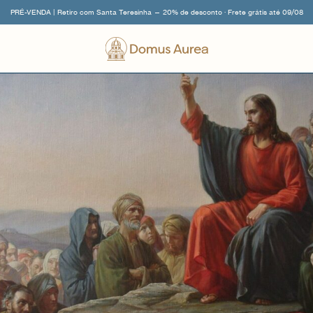
PRÉ-VENDA | Retiro com Santa Teresinha — 20% de desconto · Frete grátis até 09/08