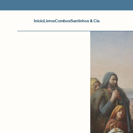
Início
Livros
Combos
Santinhos & Cia