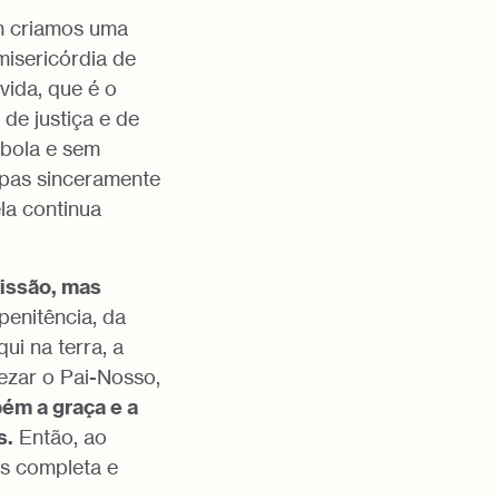
m criamos uma
misericórdia de
vida, que é o
de justiça e de
 bola e sem
lpas sinceramente
la continua
issão, mas
enitência, da
ui na terra, a
rezar o Pai-Nosso,
ém a graça e a
s.
Então, ao
is completa e