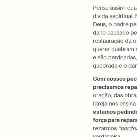
Pense assim: qu
dívida espiritual
Deus, o padre per
dano causado pel
restauração da o
querer quebram a
e são perdoadas,
quebrada e o dan
Com nossos pec
precisamos repa
oração, das obras
Igreja nos ensina
estamos pedindo
força para repar
rezarmos
“perdoa
verdadeira.