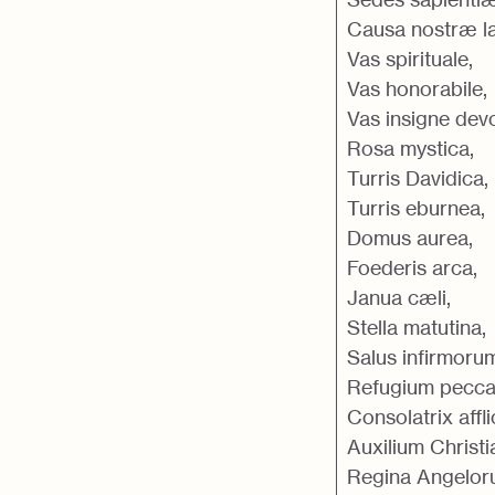
Causa nostræ læ
Vas spirituale,
Vas honorabile,
Vas insigne devo
Rosa mystica,
Turris Davidica,
Turris eburnea,
Domus aurea,
Foederis arca,
Janua cæli,
Stella matutina,
Salus infirmoru
Refugium pecca
Consolatrix affl
Auxilium Christ
Regina Angelor