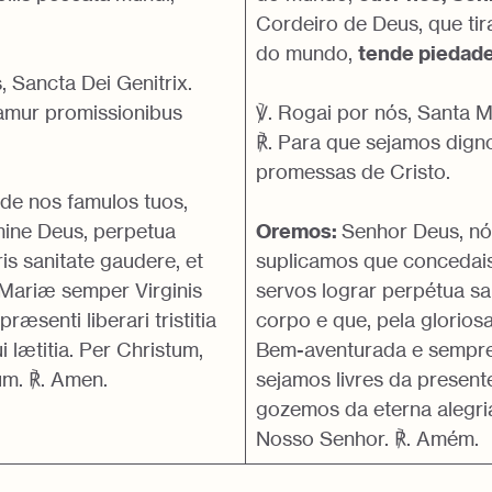
.
Cordeiro de Deus, que tir
do mundo,
tende piedade
, Sancta Dei Genitrix.
ciamur promissionibus
℣. Rogai por nós, Santa 
℟. Para que sejamos dign
promessas de Cristo.
e nos famulos tuos,
ne Deus, perpetua
Oremos:
Senhor Deus, nó
is sanitate gaudere, et
suplicamos que concedai
Mariæ semper Virginis
servos lograr perpétua s
præsenti liberari tristitia
corpo e que, pela glorios
i lætitia. Per Christum,
Bem-aventurada e sempre
m. ℟. Amen.
sejamos livres da presente
gozemos da eterna alegria
Nosso Senhor. ℟. Amém.