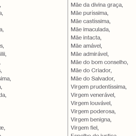
,
Mãe da divina graça,
a,
Mãe puríssima,
Mãe castíssima,
a,
Mãe imaculada,
Mãe intacta,
s,
Mãe amável,
ii,
Mãe admirável,
,
Mãe do bom conselho,
,
Mãe do Criador,
sima,
Mãe do Salvador,
,
Virgem prudentíssima,
da,
Virgem venerável,
Virgem louvável,
Virgem poderosa,
Virgem benigna,
iæ,
Virgem fiel,
,
Espelho de justiça,