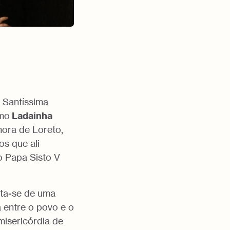
 Santíssima
mo
Ladainha
hora de Loreto,
os que ali
o Papa Sisto V
ata-se de uma
 entre o povo e o
misericórdia de