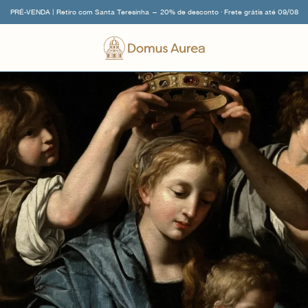
PRÉ-VENDA | Retiro com Santa Teresinha — 20% de desconto · Frete grátis até 09/08