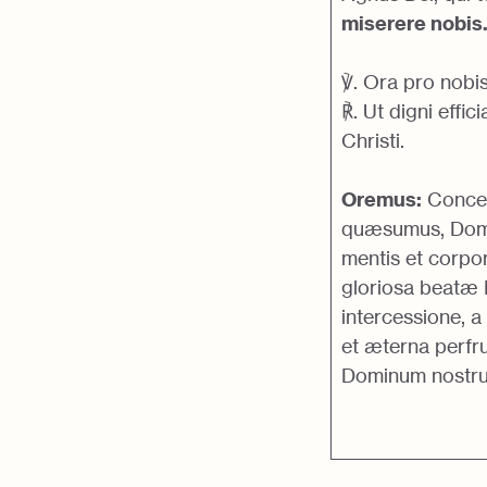
miserere nobis
℣. Ora pro nobis
℟. Ut digni effi
Christi.
Oremus:
Conced
quæsumus, Domi
mentis et corpor
gloriosa beatæ 
intercessione, a 
et æterna perfru
Dominum nostru