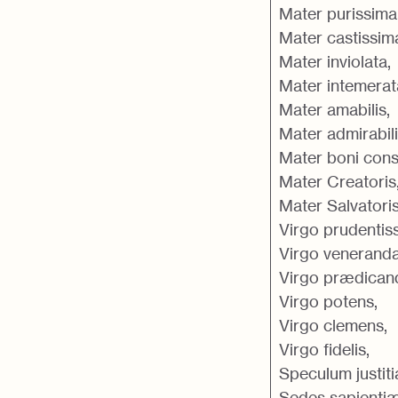
Mater purissima
Mater castissim
Mater inviolata,
Mater intemerat
Mater amabilis,
Mater admirabili
Mater boni consil
Mater Creatoris
Mater Salvatoris
Virgo prudentis
Virgo veneranda
Virgo prædican
Virgo potens,
Virgo clemens,
Virgo fidelis,
Speculum justit
Sedes sapientiæ