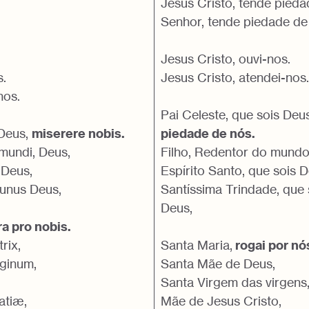
Jesus Cristo, tende pieda
Senhor, tende piedade de
Jesus Cristo, ouvi-nos.
s.
Jesus Cristo, atendei-nos.
nos.
Pai Celeste, que sois Deu
 Deus,
miserere nobis.
piedade de nós.
 mundi, Deus,
Filho, Redentor do mundo
 Deus,
Espírito Santo, que sois D
 unus Deus,
Santíssima Trindade, que 
Deus,
ra pro nobis.
rix,
Santa Maria,
rogai por nó
rginum,
Santa Mãe de Deus,
Santa Virgem das virgens
atiæ,
Mãe de Jesus Cristo,