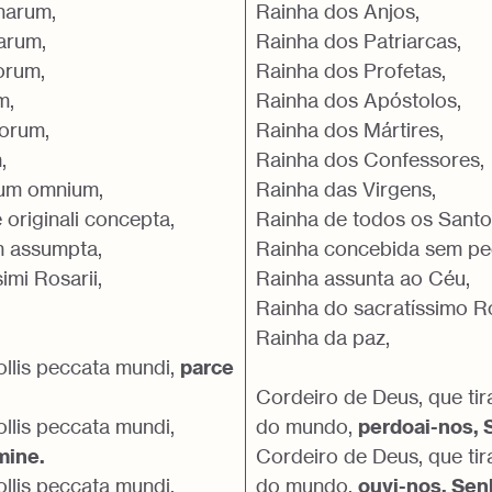
harum,
Rainha dos Anjos,
arum,
Rainha dos Patriarcas,
orum,
Rainha dos Profetas,
m,
Rainha dos Apóstolos,
orum,
Rainha dos Mártires,
,
Rainha dos Confessores,
um omnium,
Rainha das Virgens,
 originali concepta,
Rainha de todos os Santo
m assumpta,
Rainha concebida sem pec
imi Rosarii,
Rainha assunta ao Céu,
Rainha do sacratíssimo R
Rainha da paz,
ollis peccata mundi,
parce
Cordeiro de Deus, que tir
ollis peccata mundi,
do mundo,
perdoai-nos, 
mine.
Cordeiro de Deus, que tir
ollis peccata mundi,
do mundo,
ouvi-nos, Sen