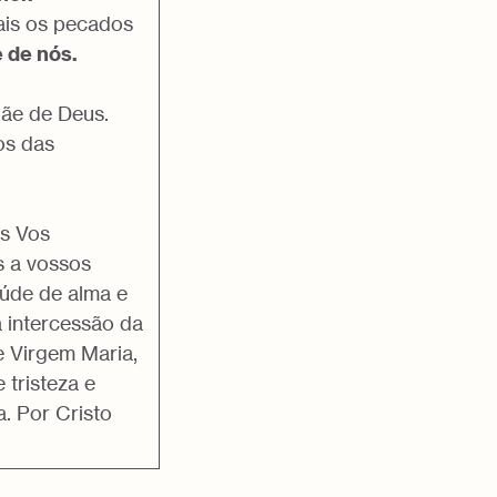
ais os pecados
 de nós.
Mãe de Deus.
os das
s Vos
s a vossos
aúde de alma e
a intercessão da
 Virgem Maria,
 tristeza e
. Por Cristo