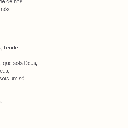
de de nós.
 nós.
s,
tende
, que sois Deus,
eus,
sois um só
s.
,