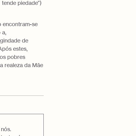
 tende piedade”)
o encontram-se
 a,
rgindade de
Após estes,
 os pobres
 a realeza da Mãe
 nós.