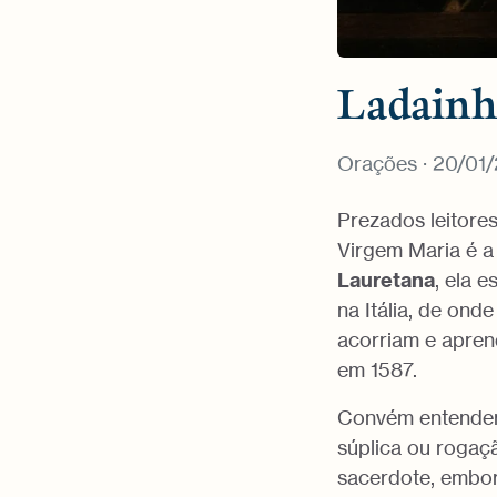
Ladainh
Orações
· 20/01/
Prezados leitore
Virgem Maria é 
Lauretana
, ela 
na Itália, de ond
acorriam e aprend
em 1587.
Convém entender,
súplica ou rogaç
sacerdote, embor