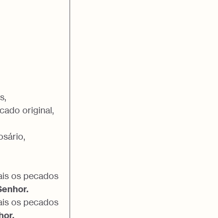
s,
ado original,
osário,
ais os pecados
Senhor.
ais os pecados
hor.