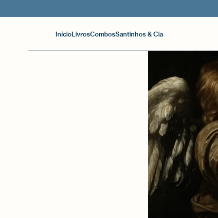
Início
Livros
Combos
Santinhos & Cia