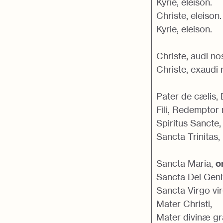
Kyrie, eleison.
Christe, eleison.
Kyrie, eleison.
Christe, audi no
Christe, exaudi 
Pater de cælis,
Fili, Redemptor
Spiritus Sancte,
Sancta Trinitas,
Sancta Maria,
o
Sancta Dei Genit
Sancta Virgo vi
Mater Christi,
Mater divinæ gr